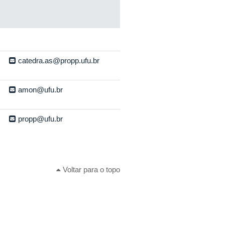
catedra.as@propp.ufu.br
amon@ufu.br
propp@ufu.br
Voltar para o topo