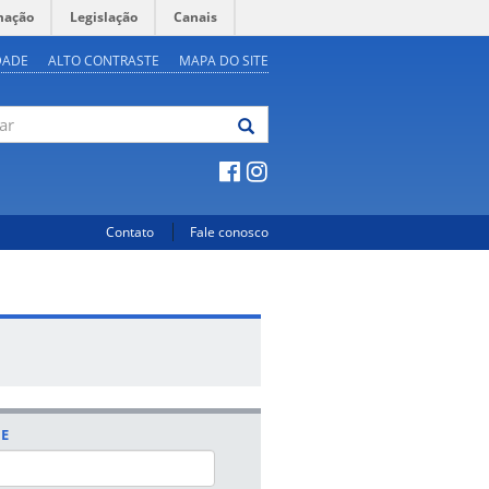
mação
Legislação
Canais
DADE
ALTO CONTRASTE
MAPA DO SITE
Contato
Fale conosco
E