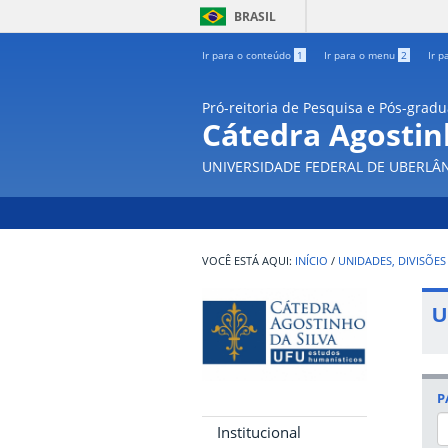
BRASIL
Ir para o conteúdo
1
Ir para o menu
2
Ir p
Pró-reitoria de Pesquisa e Pós-grad
Cátedra Agostin
UNIVERSIDADE FEDERAL DE UBERLÂ
INÍCIO
/
UNIDADES, DIVISÕES
U
P
Institucional