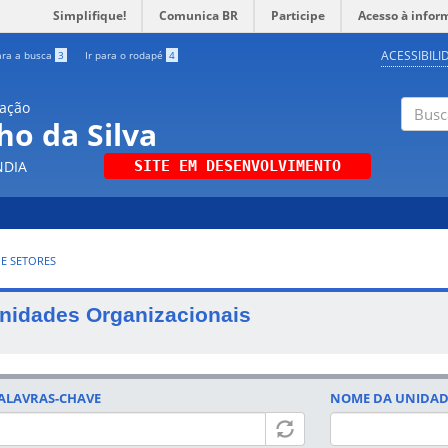
Simplifique!
Comunica BR
Participe
Acesso à infor
ACESSIBILI
ara a busca
3
Ir para o rodapé
4
uação
ho da Silva
Buscar
NDIA
SITE EM DESENVOLVIMENTO
 E SETORES
nidades Organizacionais
ALAVRAS-CHAVE
NOME DA UNIDAD