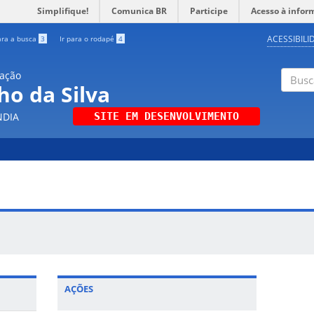
Simplifique!
Comunica BR
Participe
Acesso à infor
ACESSIBILI
ara a busca
3
Ir para o rodapé
4
uação
ho da Silva
Buscar
NDIA
SITE EM DESENVOLVIMENTO
AÇÕES