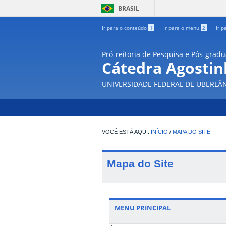
BRASIL
Ir para o conteúdo
1
Ir para o menu
2
Ir p
Pró-reitoria de Pesquisa e Pós-grad
Cátedra Agostin
UNIVERSIDADE FEDERAL DE UBERLÂ
INÍCIO
/
MAPA DO SITE
Mapa do Site
MENU PRINCIPAL