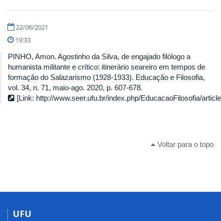
22/06/2021
19:33
PINHO, Amon. Agostinho da Silva, de engajado filólogo a
humanista militante e crítico: itinerário seareiro em tempos de
formação do Salazarismo (1928-1933). Educação e Filosofia,
vol. 34, n. 71, maio-ago. 2020, p. 607-678.
[Link: http://www.seer.ufu.br/index.php/EducacaoFilosofia/articl
Voltar para o topo
UFU