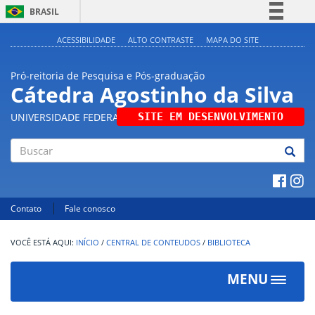
BRASIL
Simplifique!
ACESSIBILIDADE
ALTO CONTRASTE
MAPA DO SITE
Comunica BR
Pró-reitoria de Pesquisa e Pós-graduação
Participe
Cátedra Agostinho da Silva
Acesso à informação
UNIVERSIDADE FEDERAL DE UBERLÂNDIA
SITE EM DESENVOLVIMENTO
Legislação
Canais
Buscar
Contato
Fale conosco
INÍCIO
/
CENTRAL DE CONTEUDOS
/
BIBLIOTECA
MENU
Toggle
navigat